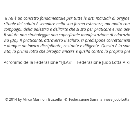
Il rei è un concetto fondamentale per tutte le
arti marziali
di
origin
rituale del saluto è semplice nella sua forma esteriore, ma molto comp
compagni, della palestra e dell'arte che si sta per praticare e non 
Il saluto non simboleggia una superficiale manifestazione di educazi
via (
Dō
). Il praticante, attraverso il saluto, si predispone correttame
e dunque un lavoro disciplinato, costante e diligente. Questo è lo sp
vita, la prima lotta che bisogna vincere è quella contro la propria pr
Acronimo della Federazione “FJLAS” - Federazione Judo Lotta Aiki
© 2014 by Mirco Marinoni Buzzella
© Federazione Sammarinese Judo Lotta A